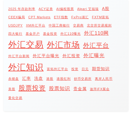
A股
2025 年存款利率
ACY证券
AI编程股票
Alpari 艾福瑞
CEEX骗局
CPT Markets
ETF指数
FxPro浦汇
FXTM富拓
USDJPY
XM外汇平台
中国工商银行
交易商
北交所交易规则
外汇110网
四大银行
基金开户
基金投资
外汇110曝光
外汇交易
外汇市场
外汇平台
外汇曝光
外汇平台曝光
外汇投资
外汇平台新闻
外汇知识
期货知识
富拓外汇平台
投资
日元
汇率
洗盘
杀猪盘
港股
港股红利
炒币交易所
离岸人民币
股票投资
股票知识
贵金属
美股
迪拜iFX展会
量化交易