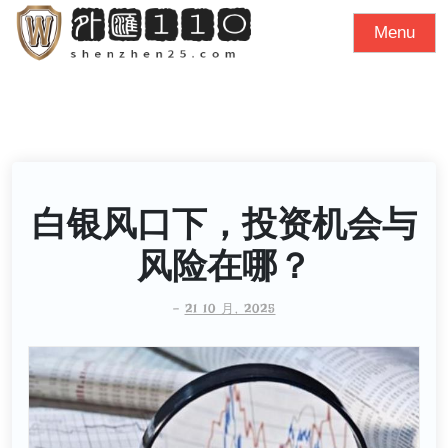
S
Menu
k
i
p
t
o
c
o
白银风口下，投资机会与
n
风险在哪？
t
e
-
21 10 月, 2025
n
t