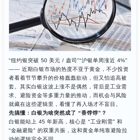
“纽约银突破 50 美元 / 盎司”“沪银单周涨近 4%”
—— 近期白银市场的热度不亚于黄金，不少投资
者看着节节攀升的价格蠢蠢欲动，但又怕追高被
套。其实白银这波上涨不是偶然，背后是工业需
求、避险资金等多重力量的推动，而机会与风险
就藏在这些逻辑里，看懂了再入场才不盲目。
先搞懂：白银为啥突然成了 “香饽饽”？
白银能站上 45 年新高，核心是 “工业刚需” 和
“金融避险” 的双重共振，这和黄金单纯靠避险拉
动的逻辑完全不同。