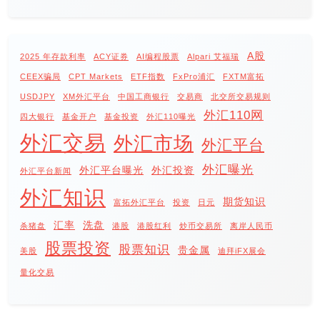
A股
2025 年存款利率
ACY证券
AI编程股票
Alpari 艾福瑞
CEEX骗局
CPT Markets
ETF指数
FxPro浦汇
FXTM富拓
USDJPY
XM外汇平台
中国工商银行
交易商
北交所交易规则
外汇110网
四大银行
基金开户
基金投资
外汇110曝光
外汇交易
外汇市场
外汇平台
外汇曝光
外汇平台曝光
外汇投资
外汇平台新闻
外汇知识
期货知识
富拓外汇平台
投资
日元
汇率
洗盘
杀猪盘
港股
港股红利
炒币交易所
离岸人民币
股票投资
股票知识
贵金属
美股
迪拜iFX展会
量化交易