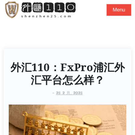
S
Menu
k
i
p
t
o
c
o
外汇110：FxPro浦汇外
n
汇平台怎么样？
t
e
-
25 2 月, 2025
n
t