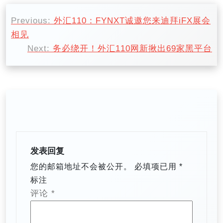
文
Previous:
外汇110：FYNXT诚邀您来迪拜iFX展会
章
相见
导
Next:
务必绕开！外汇110网新揪出69家黑平台
航
发表回复
您的邮箱地址不会被公开。
必填项已用
*
标注
评论
*