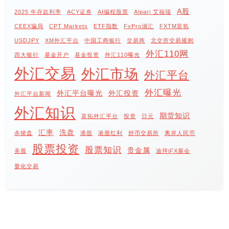
A股
2025 年存款利率
ACY证券
AI编程股票
Alpari 艾福瑞
CEEX骗局
CPT Markets
ETF指数
FxPro浦汇
FXTM富拓
USDJPY
XM外汇平台
中国工商银行
交易商
北交所交易规则
外汇110网
四大银行
基金开户
基金投资
外汇110曝光
外汇交易
外汇市场
外汇平台
外汇曝光
外汇平台曝光
外汇投资
外汇平台新闻
外汇知识
期货知识
富拓外汇平台
投资
日元
汇率
洗盘
杀猪盘
港股
港股红利
炒币交易所
离岸人民币
股票投资
股票知识
贵金属
美股
迪拜iFX展会
量化交易