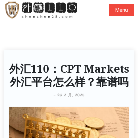
S
Menu
k
i
p
t
o
c
o
外汇110：CPT Markets
n
外汇平台怎么样？靠谱吗
t
e
-
25 2 月, 2025
n
t