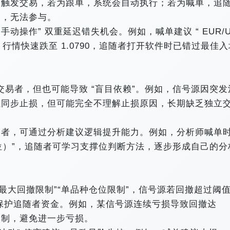
）触发交易，若为跟单，系统会自动执行；若为喊单，追
，无法参与。​
手动操作” 双重延迟错失机会。例如，喊单建议 “ EUR/U
后，行情快速跌至 1.0790，追随者打开软件时已错过最佳
的交易者，但也可能导致 “盲目依赖”。例如，信号源因突发
虽同步止损，但可能完全不理解止损原因，长期缺乏独立
易者，可通过分析建议逻辑提升能力。例如，分析师喊单
期支撑位）”，追随者可学习支撑位判断方法，逐步形成自己的
最大回撤限制”“单品种仓位限制”，信号源若回撤超过阈
，保护追随者资金。例如，某信号源连续亏损导致回撤达
制，避免进一步亏损。​