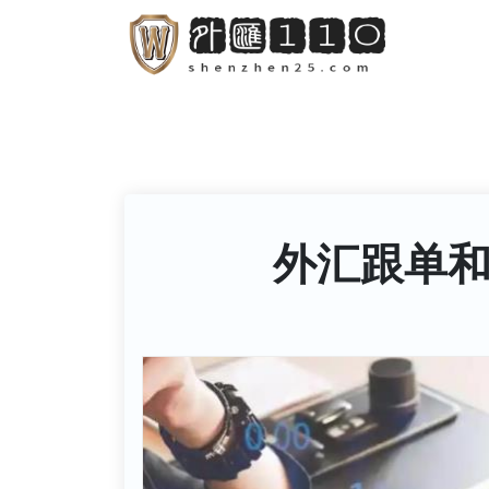
S
k
i
p
t
o
c
o
外汇跟单
n
t
e
n
t