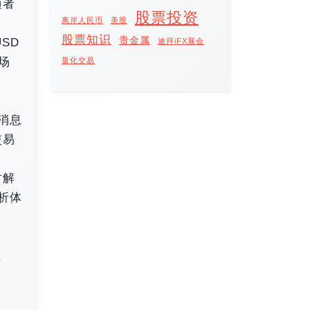
随者
股票投资
离岸人民币
美股
股票知识
贵金属
SD
迪拜iFX展会
入场
量化交易
消息
交易
时解
分析体
值