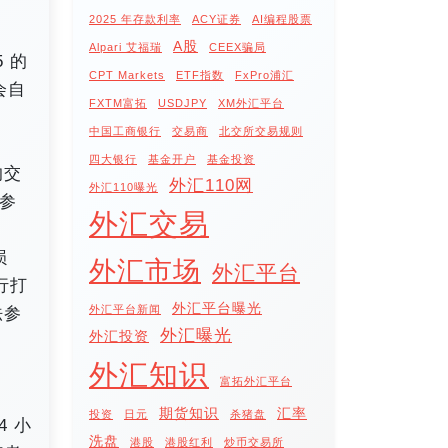
2025 年存款利率
ACY证券
AI编程股票
A股
Alpari 艾福瑞
CEEX骗局
5 的
CPT Markets
ETF指数
FxPro浦汇
会自
FXTM富拓
USDJPY
XM外汇平台
中国工商银行
交易商
北交所交易规则
四大银行
基金开户
基金投资
的交
外汇110网
外汇110曝光
参
外汇交易
损
外汇市场
外汇平台
行打
外汇平台曝光
外汇平台新闻
法参
外汇曝光
外汇投资
外汇知识
富拓外汇平台
期货知识
汇率
投资
日元
杀猪盘
4 小
洗盘
港股
港股红利
炒币交易所