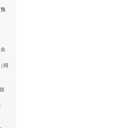
超预
顶尖
（同
对信
社