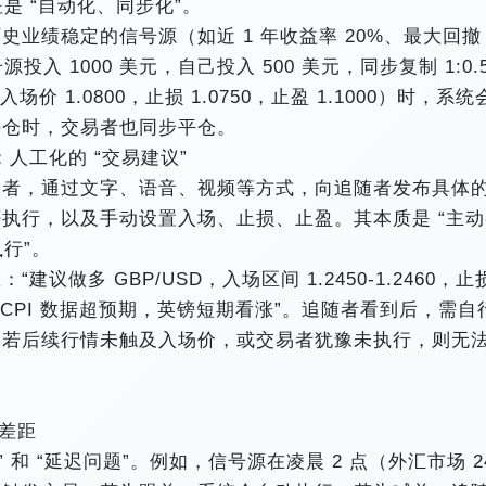
是 “自动化、同步化”。​
业绩稳定的信号源（如近 1 年收益率 20%、最大回撤
投入 1000 美元，自己投入 500 美元，同步复制 1:0.
价 1.0800，止损 1.0750，止盈 1.1000）时，系统
仓时，交易者也同步平仓。​
l）：人工化的 “交易建议”​
易者，通过文字、语音、视频等方式，向追随者发布具体
执行，以及手动设置入场、止损、止盈。其本质是 “主动
行”。​
做多 GBP/USD，入场区间 1.2450-1.2460，止
：英国 CPI 数据超预期，英镑短期看涨”。追随者看到后，需自
，若后续行情未触及入场价，或交易者犹豫未执行，则无
差距​
和 “延迟问题”。例如，信号源在凌晨 2 点（外汇市场 2