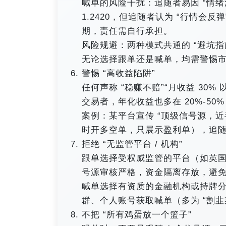
喊单的风险干扰：追随者易因 “情
1.2420，但追随者认为 “行情会反弹
期，责任需自行承担。
风险规避：两种模式共通的 “避坑指南
无论选择跟单还是喊单，均需警惕市
警惕 “高收益陷阱”​
任何声称 “稳赚不赔”“月收益 30
交易者，年化收益也多在 20%-50
案例：某平台宣传 “顶级信号源，近半
时开多空单，只展示盈利单），追随
拒绝 “无监管平台 / 机构”​
跟单选择受权威监管的平台（如英国 F
号源审核严格，资金隔离存放，避免
喊单选择有资质的金融机构或持牌
群、个人账号获取喊单（多为 “割韭菜
不把 “所有鸡蛋放一个篮子”​