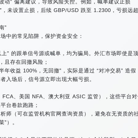
绪波动” 偏离建议，导致风险失控。例如，喊单建议止损
”，未设置止损，后续 GBP/USD 跌至 1.2300，亏损远
”​
场中的常见陷阱，保护资金安全：​
% 以上” 的跟单信号源或喊单，均为骗局。外汇市场即使是
%，且存在回撤风险；​
年收益 100%，无回撤”，实际是通过 “对冲交易” 造假
者入场后，信号源立即出现大幅亏损。​
CA、美国 NFA、澳大利亚 ASIC 监管），这些平台
平台卷款跑路；​
分析师（可在监管机构官网查询资质），避免在无资质的
”）。​