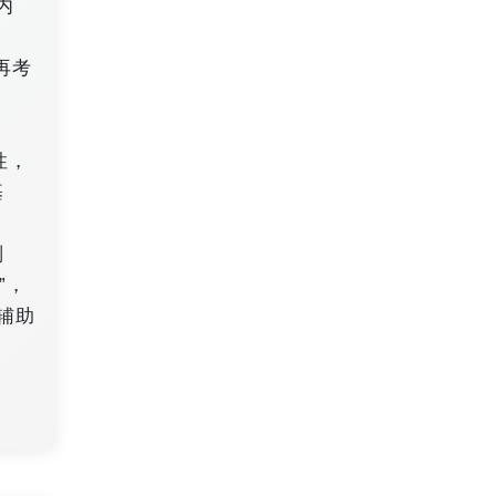
内
再考
性，
基
则
”，
辅助