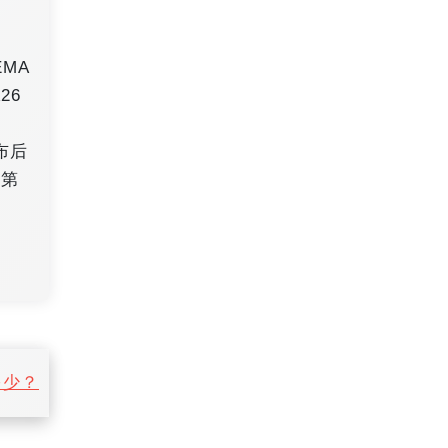
MA
26
布后
，第
多少？