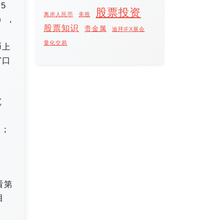
5
股票投资
离岸人民币
美股
），
股票知识
贵金属
迪拜iFX展会
量化交易
币上
窗口
沉
场；
看第
目