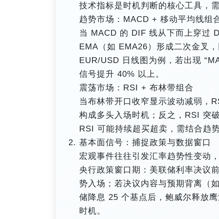
技术指标是时机判断的核心工具，
趋势市场：MACD + 移动平均线组
当 MACD 的 DIF 线从下而上穿过
EMA（如 EMA26）形成二次金
EUR/USD 日线图为例，若出现 “M
信号提升 40% 以上。
震荡市场：RSI + 布林带组合
当布林带开口收窄显示波动减弱，RS
构成多头入场时机；反之，RSI 突
RSI 可能持续超买超卖，需结合趋
基本面信号：捕捉政策与数据窗口
宏观事件往往引发汇率趋势性变动
央行政策窗口期：美联储利率决议
势入场；若决议内容与预期背离（如预
储降息 25 个基点后，鲍威尔释
时机。