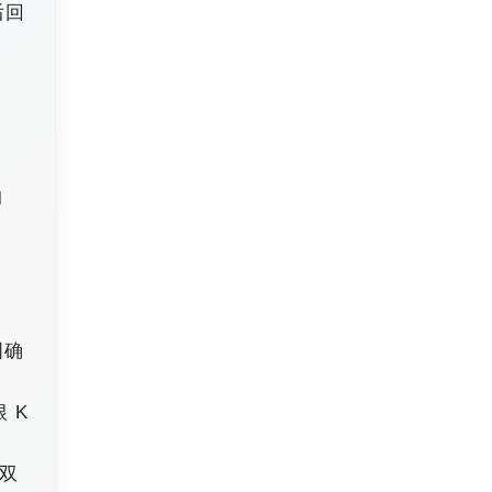
后回
均
图确
 K
 双