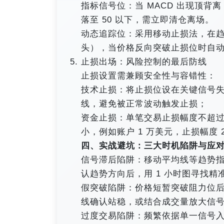
指标信号位：当 MACD 出现顶背离（
落至 50 以下，需立即清仓离场。
动态追踪位：采用移动止损法，在
头），当价格反向突破止损位时自动
止损出场：风险控制的最后防线
止损设置需兼顾安全性与容错性：
技术止损：将止损位设在关键信号失效
线，避免被正常波动触发止损；
资金止损：单笔交易止损幅度不超过
小，例如账户 1 万美元，止损幅度 2
四、实战避坑：三大时机陷阱与应
信号滞后陷阱：移动平均线等趋势
认趋势方向后，用 1 小时图寻找精
假突破陷阱：价格短暂突破阻力位后
线确认站稳，或结合成交量放大信
过度交易陷阱：频繁依据单一信号入场