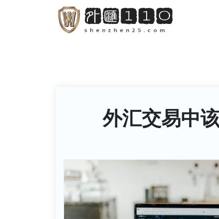
S
k
i
p
t
o
c
o
外汇交易中
n
t
e
n
t