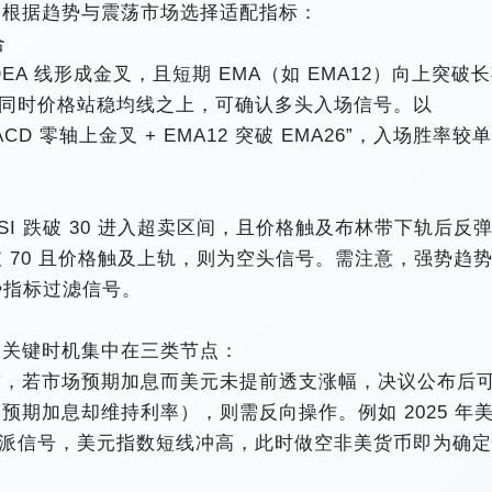
需根据趋势与震荡市场选择适配指标：
合
 DEA 线形成金叉，且短期 EMA（如 EMA12）向上突破
叉，同时价格站稳均线之上，可确认多头入场信号。以
ACD 零轴上金叉 + EMA12 突破 EMA26”，入场胜率较
I 跌破 30 进入超卖区间，且价格触及布林带下轨后反
破 70 且价格触及上轨，则为空头信号。需注意，强势趋
势指标过滤信号。
，关键时机集中在三类节点：
前，若市场预期加息而美元未提前透支涨幅，决议公布后
期加息却维持利率），则需反向操作。例如 2025 年
放鹰派信号，美元指数短线冲高，此时做空非美货币即为确