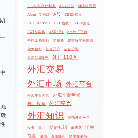
2025 年存款利率
ACY证券
AI编程股票
A股
Alpari 艾福瑞
CEEX骗局
长期
CPT Markets
ETF指数
FxPro浦汇
FXTM富拓
USDJPY
XM外汇平台
单一
中国工商银行
交易商
北交所交易规则
四大银行
基金开户
基金投资
外汇110网
外汇110曝光
弹，
外汇交易
势中
外汇市场
外汇平台
外汇平台曝光
外汇平台新闻
外汇曝光
外汇投资
可顺
外汇知识
美联
富拓外汇平台
定性
期货知识
汇率
投资
日元
杀猪盘
洗盘
港股
港股红利
炒币交易所