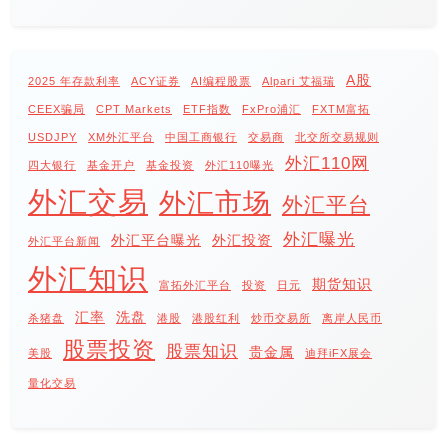
A股
2025 年存款利率
ACY证券
AI编程股票
Alpari 艾福瑞
CEEX骗局
CPT Markets
ETF指数
FxPro浦汇
FXTM富拓
USDJPY
XM外汇平台
中国工商银行
交易商
北交所交易规则
外汇110网
四大银行
基金开户
基金投资
外汇110曝光
外汇交易
外汇市场
外汇平台
外汇曝光
外汇平台曝光
外汇投资
外汇平台新闻
外汇知识
期货知识
富拓外汇平台
投资
日元
汇率
洗盘
杀猪盘
港股
港股红利
炒币交易所
离岸人民币
股票投资
股票知识
贵金属
美股
迪拜iFX展会
量化交易