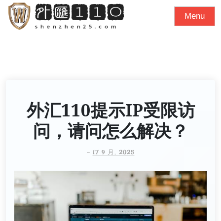
S
Menu
k
i
p
t
o
c
o
外汇110提示IP受限访
n
问，请问怎么解决？
t
e
-
17 9 月, 2025
n
t