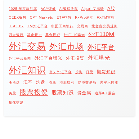
A股
2025 年存款利率
ACY证券
AI编程股票
Alpari 艾福瑞
CEEX骗局
CPT Markets
ETF指数
FxPro浦汇
FXTM富拓
USDJPY
XM外汇平台
中国工商银行
交易商
北交所交易规则
外汇110网
四大银行
基金开户
基金投资
外汇110曝光
外汇交易
外汇市场
外汇平台
外汇曝光
外汇平台曝光
外汇投资
外汇平台新闻
外汇知识
期货知识
富拓外汇平台
投资
日元
汇率
洗盘
杀猪盘
港股
港股红利
炒币交易所
离岸人民币
股票投资
股票知识
贵金属
美股
迪拜iFX展会
量化交易