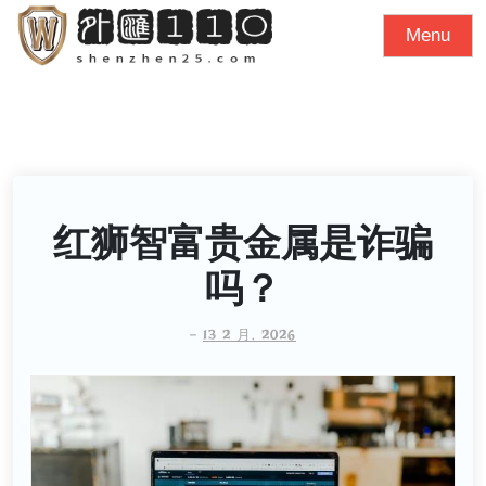
S
Menu
k
i
p
t
o
c
o
红狮智富贵金属是诈骗
n
吗？
t
e
-
13 2 月, 2026
n
t