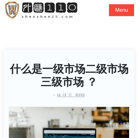
S
Menu
k
i
p
t
o
c
o
什么是一级市场二级市场
n
三级市场 ？
t
e
-
16 12 月, 2025
n
t