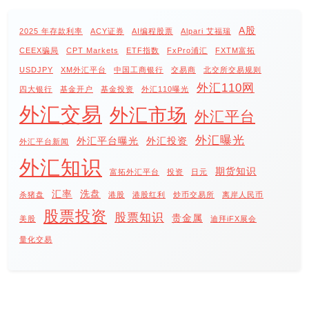
A股
2025 年存款利率
ACY证券
AI编程股票
Alpari 艾福瑞
CEEX骗局
CPT Markets
ETF指数
FxPro浦汇
FXTM富拓
USDJPY
XM外汇平台
中国工商银行
交易商
北交所交易规则
外汇110网
四大银行
基金开户
基金投资
外汇110曝光
外汇交易
外汇市场
外汇平台
外汇曝光
外汇平台曝光
外汇投资
外汇平台新闻
外汇知识
期货知识
富拓外汇平台
投资
日元
汇率
洗盘
杀猪盘
港股
港股红利
炒币交易所
离岸人民币
股票投资
股票知识
贵金属
美股
迪拜iFX展会
量化交易