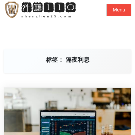
S
Menu
k
i
p
t
o
c
标签：
隔夜利息
o
n
t
e
n
t