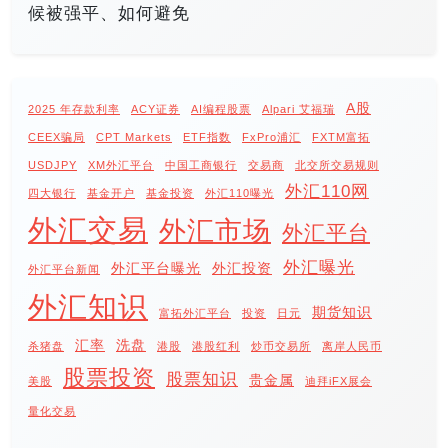
候被强平、如何避免
A股
2025 年存款利率
ACY证券
AI编程股票
Alpari 艾福瑞
CEEX骗局
CPT Markets
ETF指数
FxPro浦汇
FXTM富拓
USDJPY
XM外汇平台
中国工商银行
交易商
北交所交易规则
外汇110网
四大银行
基金开户
基金投资
外汇110曝光
外汇交易
外汇市场
外汇平台
外汇曝光
外汇平台曝光
外汇投资
外汇平台新闻
外汇知识
期货知识
富拓外汇平台
投资
日元
汇率
洗盘
杀猪盘
港股
港股红利
炒币交易所
离岸人民币
股票投资
股票知识
贵金属
美股
迪拜iFX展会
量化交易