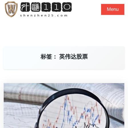
S
Menu
k
i
p
t
o
c
标签：
英伟达股票
o
n
t
e
n
t