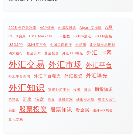
A股
2025 年存款利率
ACY证券
AI编程股票
Alpari 艾福瑞
CEEX骗局
CPT Markets
ETF指数
FxPro浦汇
FXTM富拓
USDJPY
XM外汇平台
中国工商银行
交易商
北交所交易规则
外汇110网
四大银行
基金开户
基金投资
外汇110曝光
外汇交易
外汇市场
外汇平台
外汇曝光
外汇平台曝光
外汇投资
外汇平台新闻
外汇知识
期货知识
富拓外汇平台
投资
日元
汇率
洗盘
杀猪盘
港股
港股红利
炒币交易所
离岸人民币
股票投资
股票知识
贵金属
美股
迪拜iFX展会
量化交易