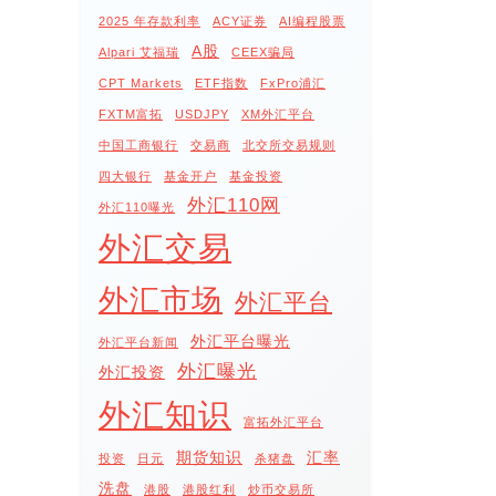
2025 年存款利率
ACY证券
AI编程股票
A股
Alpari 艾福瑞
CEEX骗局
CPT Markets
ETF指数
FxPro浦汇
FXTM富拓
USDJPY
XM外汇平台
中国工商银行
交易商
北交所交易规则
四大银行
基金开户
基金投资
外汇110网
外汇110曝光
外汇交易
外汇市场
外汇平台
外汇平台曝光
外汇平台新闻
外汇曝光
外汇投资
外汇知识
富拓外汇平台
期货知识
汇率
投资
日元
杀猪盘
洗盘
港股
港股红利
炒币交易所