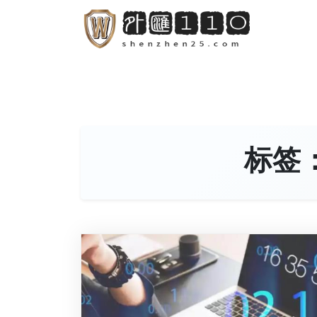
S
k
i
p
t
o
c
o
标签
n
t
e
n
t