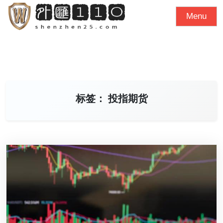
S
Menu
k
i
p
t
o
c
标签：
投指期货
o
n
t
e
n
t