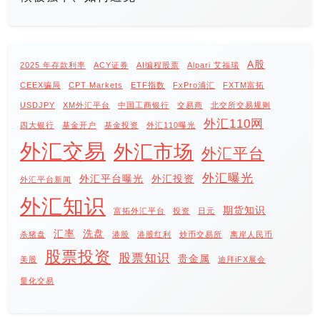
A股
2025 年存款利率
ACY证券
AI编程股票
Alpari 艾福瑞
CEEX骗局
CPT Markets
ETF指数
FxPro浦汇
FXTM富拓
USDJPY
XM外汇平台
中国工商银行
交易商
北交所交易规则
外汇110网
四大银行
基金开户
基金投资
外汇110曝光
外汇交易
外汇市场
外汇平台
外汇曝光
外汇平台曝光
外汇投资
外汇平台新闻
外汇知识
期货知识
富拓外汇平台
投资
日元
汇率
洗盘
杀猪盘
港股
港股红利
炒币交易所
离岸人民币
股票投资
股票知识
贵金属
美股
迪拜iFX展会
量化交易