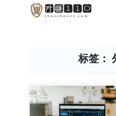
S
k
i
p
t
o
c
o
标签：
n
t
e
n
t