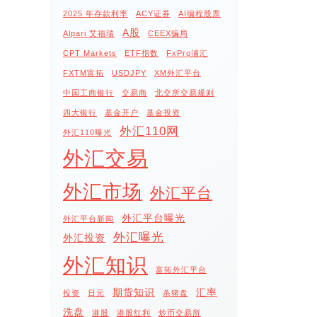
2025 年存款利率
ACY证券
AI编程股票
A股
Alpari 艾福瑞
CEEX骗局
CPT Markets
ETF指数
FxPro浦汇
FXTM富拓
USDJPY
XM外汇平台
中国工商银行
交易商
北交所交易规则
四大银行
基金开户
基金投资
外汇110网
外汇110曝光
外汇交易
外汇市场
外汇平台
外汇平台曝光
外汇平台新闻
外汇曝光
外汇投资
外汇知识
富拓外汇平台
期货知识
汇率
投资
日元
杀猪盘
洗盘
港股
港股红利
炒币交易所